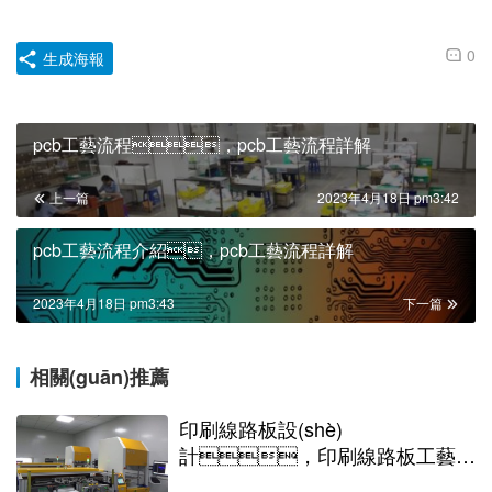
0
生成海報
pcb工藝流程，pcb工藝流程詳解
上一篇
2023年4月18日 pm3:42
pcb工藝流程介紹，pcb工藝流程詳解
2023年4月18日 pm3:43
下一篇
相關(guān)推薦
印刷線路板設(shè)
計，印刷線路板工藝流
程