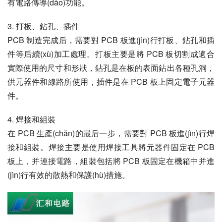
有電路傳導(dǎo)功能。
3. 打板、鉆孔、插件
PCB 制造完成后，需要對 PCB 板進(jìn)行打板、鉆孔和插
件等后續(xù)加工處理。打板主要是將 PCB 板切割成適合
實際使用的尺寸和形狀，鉆孔是在板的表面鉆出各種孔洞，
供元器件和線路所使用，插件是在 PCB 板上固定電子元器
件。
4. 焊接和組裝
在 PCB 生產(chǎn)的最后一步，需要對 PCB 板進(jìn)行焊
接和組裝。焊接主要是使用焊接工具將元器件固定在 PCB 
板上，并連接電路，組裝包括將 PCB 板固定在機箱中并進
(jìn)行有效的散熱和保護(hù)措施。