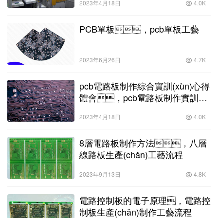
2023年4月18日
4.0K
PCB單板，pcb單板工藝
2023年6月26日
4.7K
pcb電路板制作綜合實訓(xùn)心得
體會，pcb電路板制作實訓
(xùn)報告
2023年4月18日
4.0K
8層電路板制作方法，八層
線路板生產(chǎn)工藝流程
2023年9月13日
4.8K
電路控制板的電子原理，電路控
制板生產(chǎn)制作工藝流程