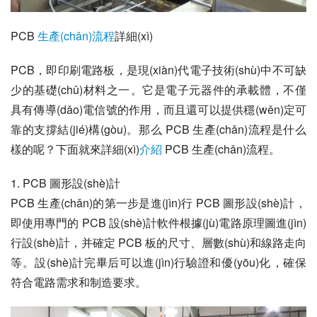
PCB 
生產(chǎn)
流程
詳細(xì)
PCB，即印刷電路板，是現(xiàn)代電子技術(shù)中不可缺
少的基礎(chǔ)材料之一。它是電子元器件的承載體，不僅
具有傳導(dǎo)電信號的作用，而且還可以提供穩(wěn)定可
靠的支撐結(jié)構(gòu)。那么 PCB 生產(chǎn)流程是什么
樣的呢？下面就來詳細(xì)
介紹
 PCB 生產(chǎn)流程。
1. PCB 圖形設(shè)計
PCB 生產(chǎn)的第一步是進(jìn)行 PCB 圖形設(shè)計，
即使用專門的 PCB 設(shè)計軟件根據(jù)電路原理圖進(jìn)
行設(shè)計，并確定 PCB 板的尺寸、層數(shù)和線路走向
等。設(shè)計完畢后可以進(jìn)行驗證和優(yōu)化，確保
符合電路需求和制造要求。