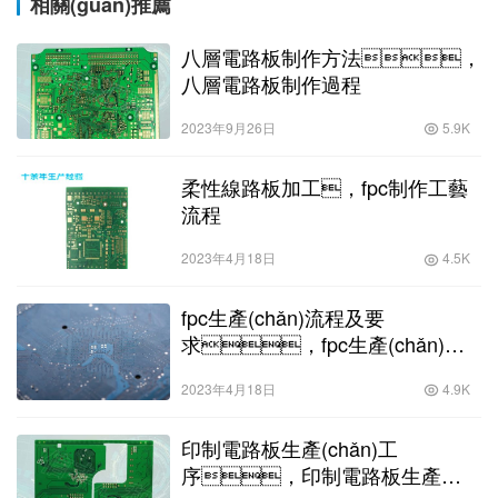
相關(guān)推薦
八層電路板制作方法，
八層電路板制作過程
2023年9月26日
5.9K
柔性線路板加工，fpc制作工藝
流程
2023年4月18日
4.5K
fpc生產(chǎn)流程及要
求，fpc生產(chǎn)工
藝流程及設(shè)備
2023年4月18日
4.9K
印制電路板生產(chǎn)工
序，印制電路板生產