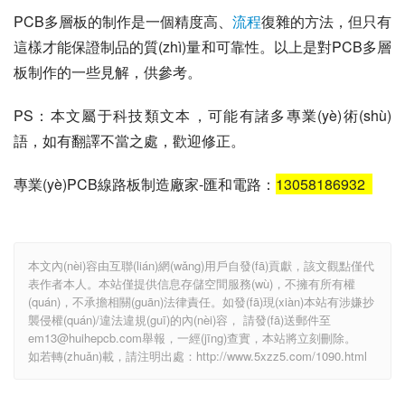
PCB多層板的制作是一個精度高、
流程
復雜的方法，但只有
這樣才能保證制品的質(zhì)量和可靠性。以上是對PCB多層
板制作的一些見解，供參考。
PS：本文屬于科技類文本，可能有諸多專業(yè)術(shù)
語，如有翻譯不當之處，歡迎修正。
專業(yè)PCB線路板制造廠家-匯和電路：
13058186932
本文內(nèi)容由互聯(lián)網(wǎng)用戶自發(fā)貢獻，該文觀點僅代
表作者本人。本站僅提供信息存儲空間服務(wù)，不擁有所有權
(quán)，不承擔相關(guān)法律責任。如發(fā)現(xiàn)本站有涉嫌抄
襲侵權(quán)/違法違規(guī)的內(nèi)容， 請發(fā)送郵件至
em13@huihepcb.com舉報，一經(jīng)查實，本站將立刻刪除。
如若轉(zhuǎn)載，請注明出處：http://www.5xzz5.com/1090.html