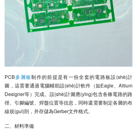
PCB
多層板
制作的前提是有一份全套的電路板設(shè)計
圖，這需要通過電腦輔助設(shè)計軟件（如Eagle、Altium 
Designer等）完成。設(shè)計圖應(yīng)包含各條電路的路
徑、引腳編號、焊盤位置等信息，同時還需要制定各層的布
線規(guī)則，并存儲為Gerber文件格式。
二、材料準備