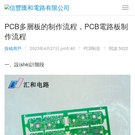
PCB多層板的制作流程，PCB電路板制
作流程
投稿用戶
?
2023年4月27日 pm5:40
?
PCB制造
?
閱讀 5022
一、設(shè)計階段