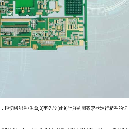
，模切機能夠根據(jù)事先設(shè)計好的圖案形狀進行精準的切