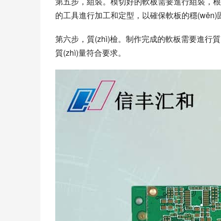
第五步，組裝。模切好的軟板需要進行組裝，根
的工具進行加工和定型，以確保軟板的穩(wěn)
第六步，質(zhì)檢。制作完成的軟板需要進行
質(zhì)量符合要求。