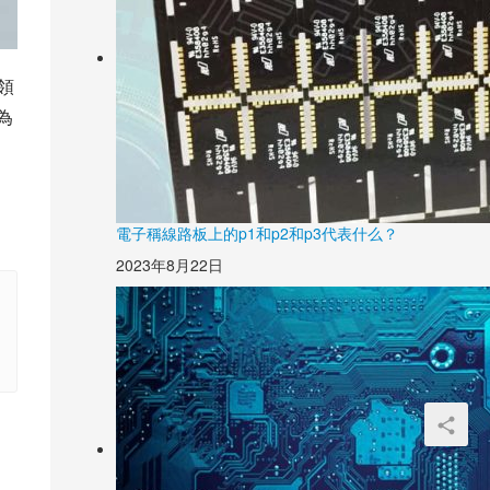
等領
為
電子稱線路板上的p1和p2和p3代表什么？
2023年8月22日