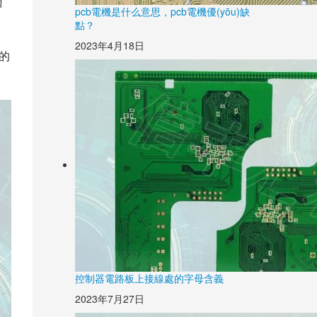
適
pcb電機是什么意思，pcb電機優(yōu)缺
點？
2023年4月18日
板的
控制器電路板上接線處的字母含義
2023年7月27日