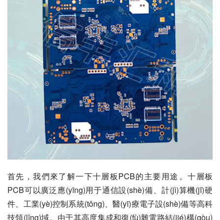
首先，我們來了解一下十層板PCB的主要用途。十層板
PCB可以廣泛應(yīng)用于通信設(shè)備、計(jì)算機(jī)硬
件、工業(yè)控制系統(tǒng)、醫(yī)療電子設(shè)備等高科
技領(lǐng)域。由于其高度集成和復(fù)雜電路結(jié)構(gòu)