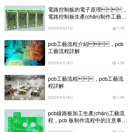
電路控制板的電子原理，
電路控制板生產(chǎn)制作工藝流
程
2023年9月27日
7.7K
pcb工藝流程介紹，pcb
工藝流程詳解
2023年4月18日
4.5K
pcb工藝流程，pcb工藝流
程詳解
2023年4月18日
3.9K
pcb線路板加工生產(chǎn)工藝流
程，pcb 板制作流程中的注意事項
(xiàng)！
2023年9月13日
7.2K