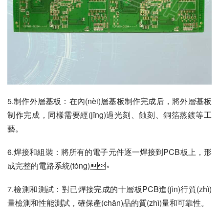
5.制作外層基板：在內(nèi)層基板制作完成后，將外層基板
制作完成，同樣需要經(jīng)過光刻、蝕刻、銅箔蒸鍍等工
藝。
6.焊接和組裝：將所有的電子元件逐一焊接到PCB板上，形
成完整的電路系統(tǒng)。
7.檢測和測試：對已焊接完成的十層板PCB進(jìn)行質(zhì)
量檢測和性能測試，確保產(chǎn)品的質(zhì)量和可靠性。